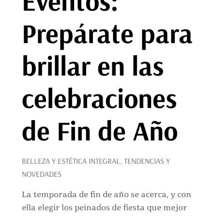
Eventos:
Prepárate para
brillar en las
celebraciones
de Fin de Año
BELLEZA Y ESTÉTICA INTEGRAL
,
TENDENCIAS Y
NOVEDADES
La temporada de fin de año se acerca, y con
ella elegir los peinados de fiesta que mejor