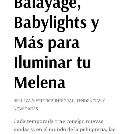
Balayage,
Babylights y
Más para
Iluminar tu
Melena
BELLEZA Y ESTÉTICA INTEGRAL
,
TENDENCIAS Y
NOVEDADES
Cada temporada trae consigo nuevas
modas y, en el mundo de la peluquería, las